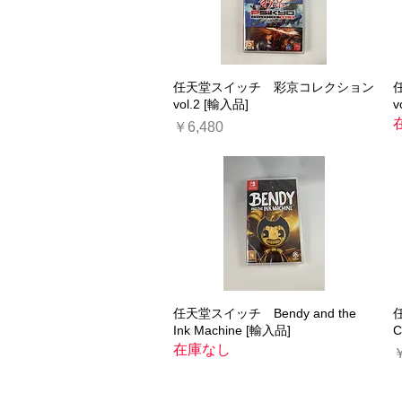
任天堂スイッチ 彩京コレクション
クイックビュー
vol.2 [輸入品]
v
価格
￥6,480
任天堂スイッチ Bendy and the
クイックビュー
任
Ink Machine [輸入品]
C
在庫なし
￥